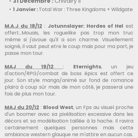
31 Décembre
:
Chivalry II
1 Janvier
:
Total War : Three Kingdoms + Wildgate
M.A.J du 18/12
:
Jotunnslayer: Hordes of Hel
est
offert...Mouais, les roguelike pas trop mon truc
même si j'avoue qu'il a son charme. Visuellement
soigné, il vaut peut etre le coup mais pour ma part, je
passe mon tour.
MAJ du 19/12
:
Eternights
, un jeu
d'action/RPG/combat de boss épics est offert ce
jour. Son style manga/animé sur fond de romance
plaira à coup sûr mais de mon côté, je passerai une
fois de plus mon tour.
MAJ du 20/12
:
Blood West
, un Fps au visuel proche
d'un boomer avec sa pixélisation excessive dans les
décors et sa modélisation taillée à la hache. Il ravira
certainement quelques personnes mais cette
ambiance western glauque ne m'attire en aucun cas.