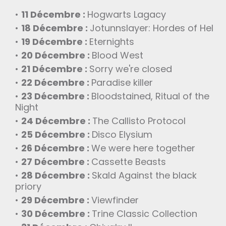
11 Décembre
:
Hogwarts Lagacy
18 Décembre
:
Jotunnslayer: Hordes of Hel
19 Décembre
:
Eternights
20 Décembre
:
Blood West
21 Décembre
:
Sorry we're closed
22 Décembre
:
Paradise killer
23 Décembre
:
Bloodstained, Ritual of the
Night
24 Décembre
:
The Callisto Protocol
25 Décembre
:
Disco Elysium
26 Décembre
:
We were here together
27 Décembre
:
Cassette Beasts
28 Décembre
:
Skald Against the black
priory
29 Décembre
:
Viewfinder
30 Décembre
:
Trine Classic Collection