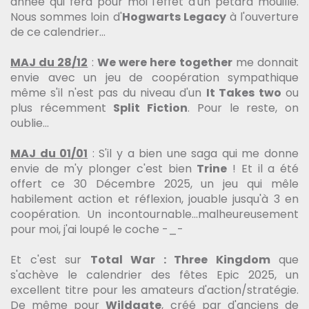
année qui fera pour moi l'effet d'un pétard mouillé.
Nous sommes loin d'
Hogwarts Legacy
à l'ouverture
de ce calendrier...
MAJ du 28/12
:
We were here together
me donnait
envie avec un jeu de coopération sympathique
même s'il n'est pas du niveau d'un
It Takes two
ou
plus récemment
Split Fiction
. Pour le reste, on
oublie...
MAJ du 01/01
: S'il y a bien une saga qui me donne
envie de m'y plonger c'est bien
Trine
! Et il a été
offert ce 30 Décembre 2025, un jeu qui mêle
habilement action et réflexion, jouable jusqu'à 3 en
coopération. Un incontournable...malheureusement
pour moi, j'ai loupé le coche -_-
Et c'est sur
Total War : Three Kingdom
que
s'achève le calendrier des fêtes Epic 2025, un
excellent titre pour les amateurs d'action/stratégie.
De même pour
Wildgate
, créé par d'anciens de