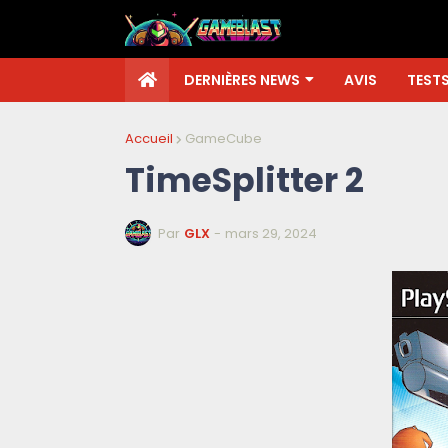
DERNIÈRES NEWS
AVIS
TEST
Accueil
GameCube
TimeSplitter 2
Par
GLX
-
mars 29, 2024