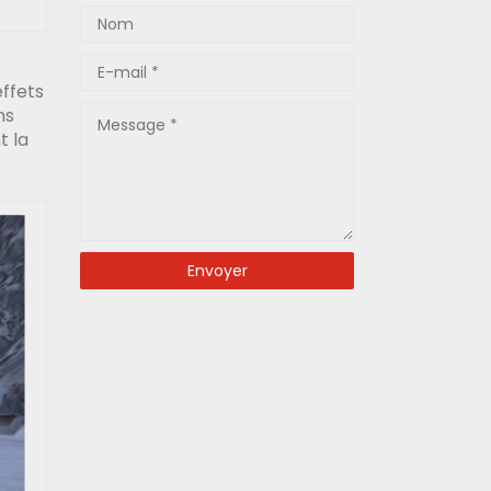
effets
ns
t la