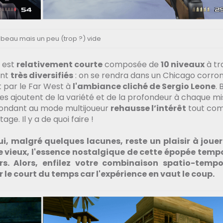
 beau mais un peu (trop ?) vide
 est
relativement courte
composée de
10 niveaux
à tr
ont
très diversifiés
: on se rendra dans un Chicago corr
t par le Far West à
l'ambiance cliché de Sergio Leone
. 
es ajoutent de la variété et de la profondeur à chaque mi
ondant au mode multijoueur
rehausse l’intérêt
tout co
ge. Il y a de quoi faire !
i, malgré quelques lacunes, reste un plaisir à jouer.
e vieux, l'essence nostalgique de cette épopée tempo
rs. Alors, enfilez votre combinaison spatio-tempor
le court du temps car l'expérience en vaut le coup.