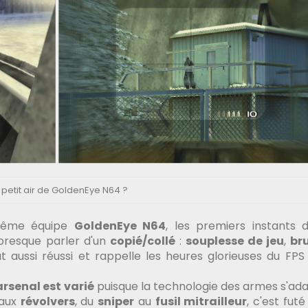
 petit air de GoldenEye N64 ?
 même équipe
GoldenEye N64
, les premiers instants 
 presque parler d'un
copié/collé
:
souplesse de jeu
,
bru
ut aussi réussi et rappelle les heures glorieuses du FPS
'arsenal est varié
puisque la technologie des armes s'ad
aux
révolvers
, du
sniper
au
fusil mitrailleur
, c'est futé