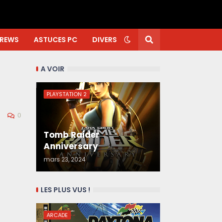
REWS
ASTUCES PC
DIVERS
A VOIR
PLAYSTATION 2
0
Tomb Raider
Anniversary
mars 23, 2024
LES PLUS VUS !
ARCADE