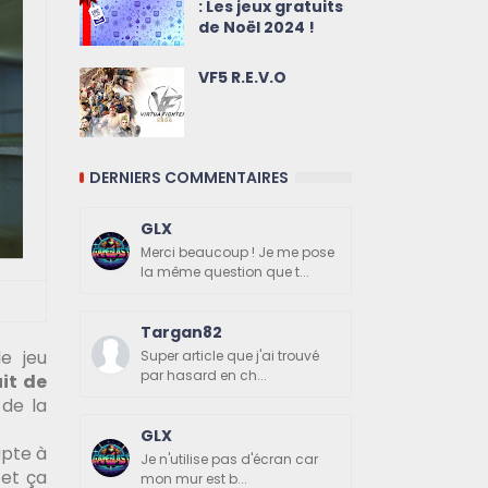
: Les jeux gratuits
de Noël 2024 !
VF5 R.E.V.O
DERNIERS COMMENTAIRES
GLX
Merci beaucoup ! Je me pose
la même question que t...
Targan82
de jeu
Super article que j'ai trouvé
par hasard en ch...
it de
 de la
GLX
apte à
Je n'utilise pas d'écran car
 et ça
mon mur est b...