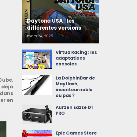
Daytona USA : les
différentes versions
mars 24, 2025
Virtua Racing : les
adaptations
consoles
La DolphinBar de
eCube.
Mayflash,
 déjà
incontournable
 dans
ou pas ?
er en
Aurzen Eazze D1
PRO
Epic Games Store