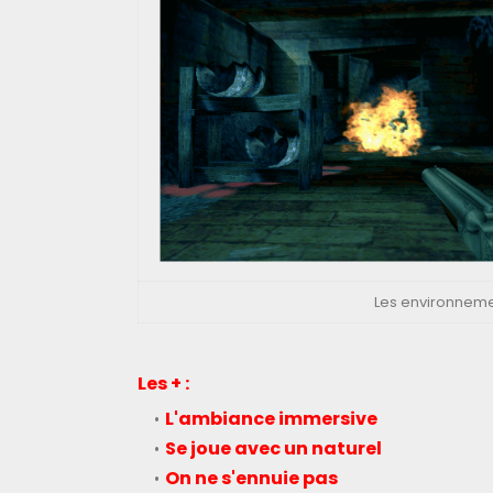
Les environnement
Les + :
L'ambiance immersive
Se joue avec un naturel
On ne s'ennuie pas