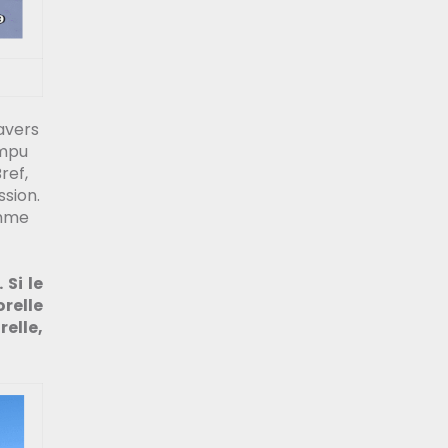
avers
ompu
Bref,
ssion.
mme
 Si le
relle
elle,