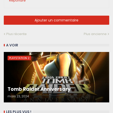
Répondre
Ajouter un commentaire
Plus récente
Plus ancienne
A VOIR
PLAYSTATION 2
Tomb Raider Anniversary
mars 23, 2024
LES PLUS VUS !