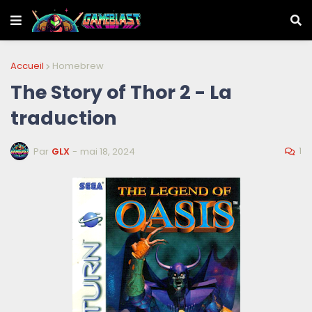
Accueil
Homebrew
The Story of Thor 2 - La
traduction
1
Par
GLX
-
mai 18, 2024