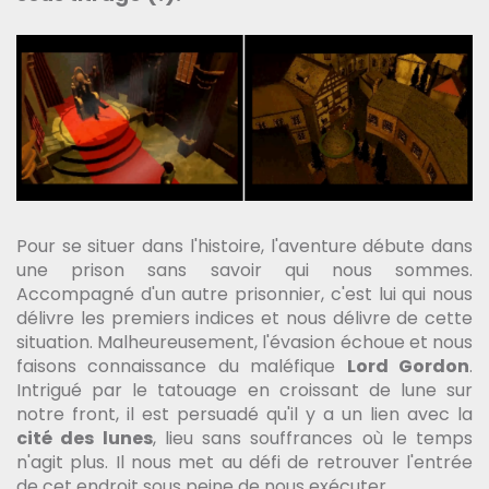
Pour se situer dans l'histoire, l'aventure débute dans
une prison sans savoir qui nous sommes.
Accompagné d'un autre prisonnier, c'est lui qui nous
délivre les premiers indices et nous délivre de cette
situation. Malheureusement, l'évasion échoue et nous
faisons connaissance du maléfique
Lord Gordon
.
Intrigué par le tatouage en croissant de lune sur
notre front, il est persuadé qu'il y a un lien avec la
cité des lunes
, lieu sans souffrances où le temps
n'agit plus. Il nous met au défi de retrouver l'entrée
de cet endroit sous peine de nous exécuter.