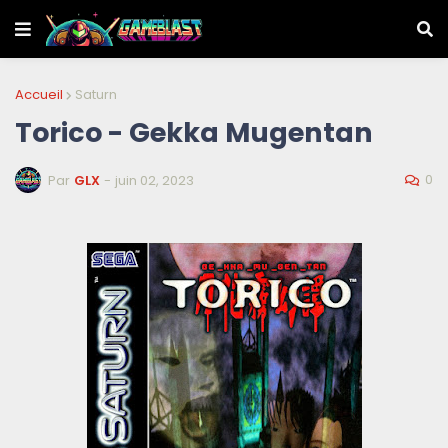
Accueil
Saturn
Torico - Gekka Mugentan
0
Par
GLX
-
juin 02, 2023