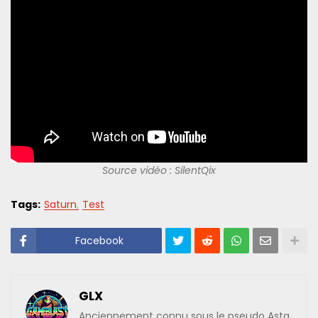
Source vidéo : SilentQix
Tags:
Saturn
Test
Facebook
GLX
Anciennement connu sous le pseudo Asta,