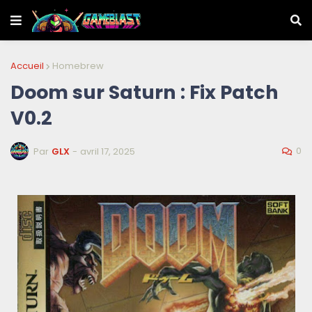
Accueil
Homebrew
Doom sur Saturn : Fix Patch
V0.2
0
Par
GLX
-
avril 17, 2025