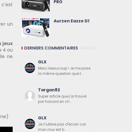
PRO
 c'est
Aurzen Eazze D1
ver un
s jeux
DERNIERS COMMENTAIRES
 4 ou
lle ne
GLX
Merci beaucoup ! Je me pose
la même question que t...
Targan82
Super article que j'ai trouvé
par hasard en ch...
ème
)
GLX
Je n'utilise pas d'écran car
mon mur est b...