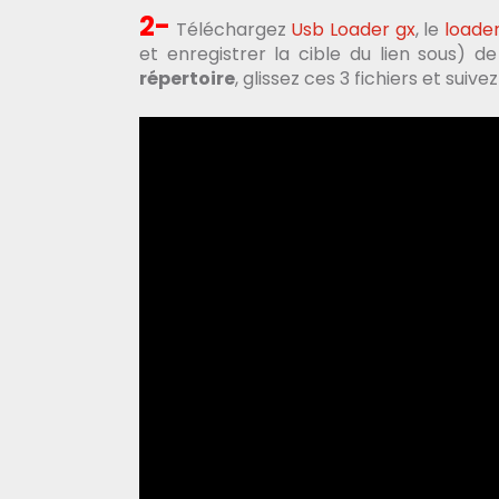
2-
Téléchargez
Usb Loader gx
, le
loader
et enregistrer la cible du lien sous) 
répertoire
, glissez ces 3 fichiers et sui