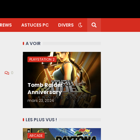
REWS
ASTUCES PC
DIVERS
A VOIR
PLAYSTATION 2
0
Tomb Raider
Anniversary
mars 23, 2024
LES PLUS VUS !
ARCADE