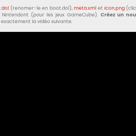
.dol
(renomer-le en boot.dol),
meta.xml
et
icon.png
(clic
de Nintendont (pour les jeux GameCube).
Créez un no
vez exactement la vidéo suivante.