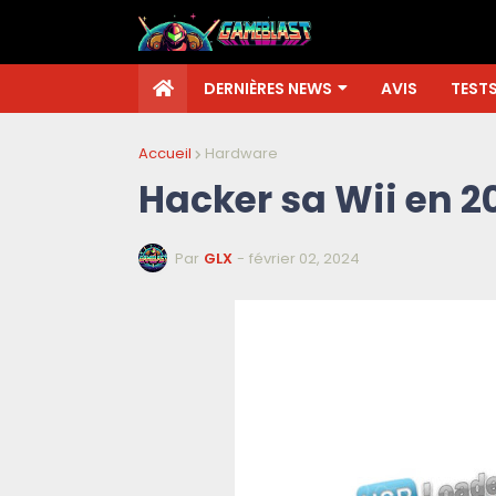
DERNIÈRES NEWS
AVIS
TEST
Accueil
Hardware
Hacker sa Wii en 2
Par
GLX
-
février 02, 2024