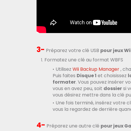
3-
Préparez votre clé USB
pour jeux Wi
Formatez une clé au format WBFS
Utilisez
Wii Backup Manager
, cha
Puis faites
Disque 1
et choisissez
l
formater
. Vous pouvez insérer vo
vous en avez peu, soit
dossier
si 
vous désirez mettre dans la clé pu
Une fois terminé, insérez votre c
vous la regardez de derrière quand
4-
Préparez une autre clé
pour jeux 