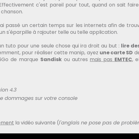
Effectivement c'est pareil pour tout, quand on sait faire
e chanson.
, j'ai passé un certain temps sur les internets afin de trou
n s'éparpille à rajouter telle ou telle application.
n tuto pour une seule chose qui ira droit au but :
lire de
demment, pour réaliser cette manip, ayez
une carte SD
de
56Go de marque
Sandisk
ou autres
mais pas
EMTEC
, e
ion 4.3
 de dommages sur votre console
ement
la vidéo suivante (
l'anglais ne pose pas de probl