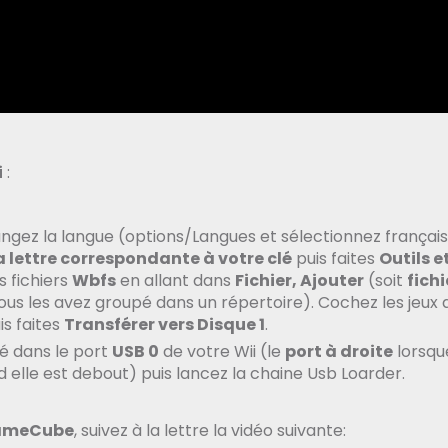
i
:
ngez la langue (options/Langues et sélectionnez français
a lettre correspondante à votre clé
puis faites
Outils e
s fichiers
Wbfs
en allant dans
Fichier, Ajouter
(soit
fichi
vous les avez groupé dans un répertoire). Cochez les jeux 
is faites
Transférer vers Disque 1
.
lé dans le port
USB 0
de votre Wii (le
port à droite
lorsqu
 elle est debout) puis lancez la chaine Usb Loarder.
GameCube
, suivez à la lettre la vidéo suivante: