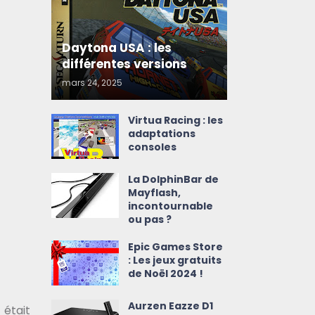
Daytona USA : les
différentes versions
mars 24, 2025
Virtua Racing : les
adaptations
consoles
La DolphinBar de
Mayflash,
incontournable
ou pas ?
Epic Games Store
: Les jeux gratuits
de Noël 2024 !
Aurzen Eazze D1
était